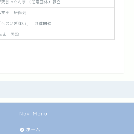
究会inぐんま （任意団体）設立
馬支部 研修会
グへのいざない」 共催開催
んま 開設
Navi Menu
ホーム