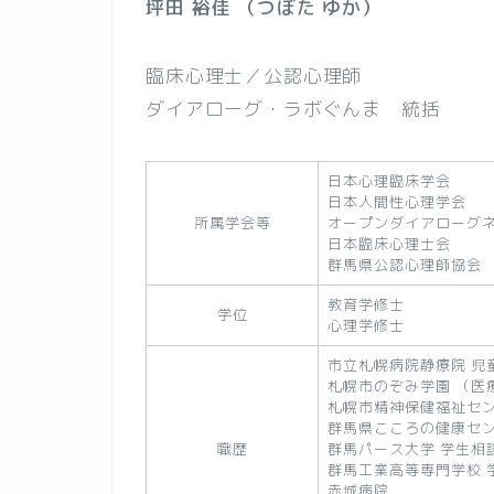
坪田 裕佳 （つぼた ゆか）
臨床心理士／公認心理師
ダイアローグ・ラボぐんま 統括
日本心理臨床学会
日本人間性心理学会
所属学会等
オープンダイアローグ
日本臨床心理士会
群馬県公認心理師協会
教育学修士
学位
心理学修士
市立札幌病院静療院 児
札幌市のぞみ学園 （医
札幌市精神保健福祉セ
群馬県こころの健康セ
職歴
群馬パース大学 学生相
群馬工業高等専門学校 
赤城病院