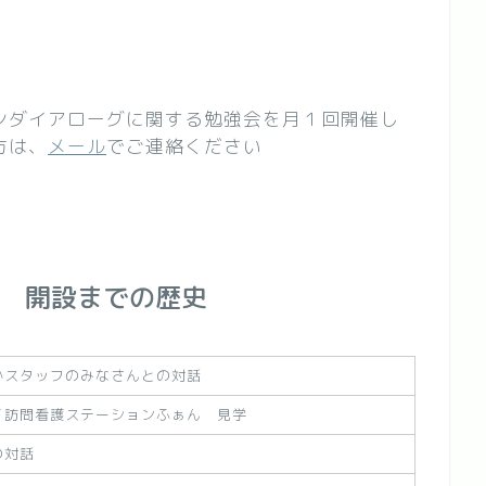
ンダイアローグに関する勉強会を月１回開催し
方は、
メール
でご連絡ください
ま 開設までの歴史
かスタッフのみなさんとの対話
／訪問看護ステーションふぁん 見学
の対話