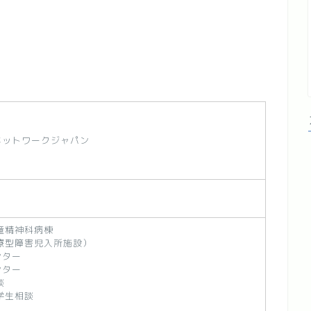
ネットワークジャパン
童精神科病棟
療型障害児入所施設）
ンター
ンター
談
学生相談